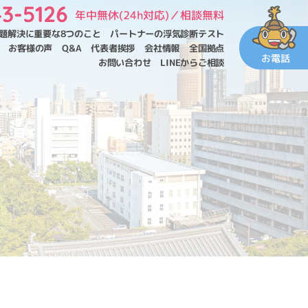
3-5126
年中無休(24h対応)／相談無料
題解決に重要な
8つのこと
パートナーの浮気診断テスト
お客様の声
Q&A
代表者挨拶
会社情報
全国拠点
お電話
お問い合わせ
LINEからご相談