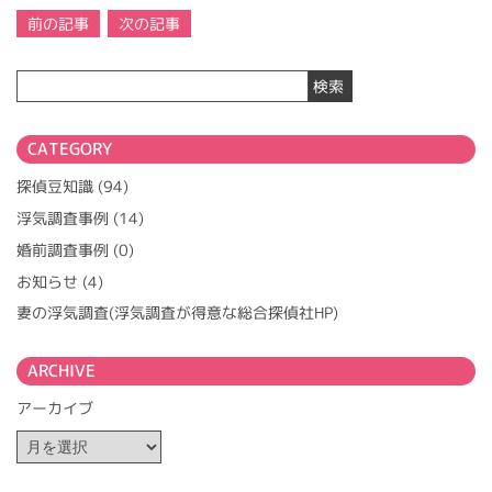
投
前の記事
次の記事
稿
ナ
検索
ビ
ゲ
ー
CATEGORY
シ
ョ
探偵豆知識
(94)
ン
浮気調査事例
(14)
婚前調査事例
(0)
お知らせ
(4)
妻の浮気調査(浮気調査が得意な総合探偵社HP)
ARCHIVE
アーカイブ