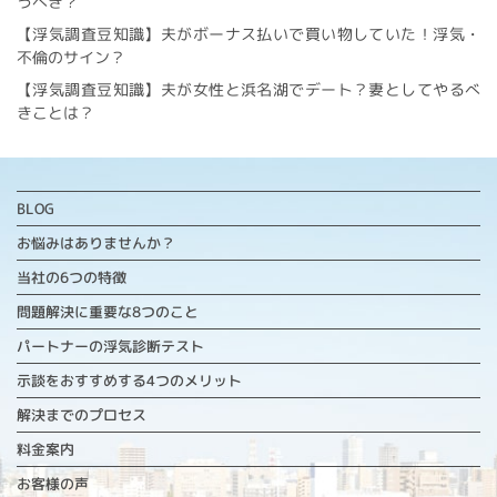
うべき？
【浮気調査豆知識】夫がボーナス払いで買い物していた！浮気・
不倫のサイン？
【浮気調査豆知識】夫が女性と浜名湖でデート？妻としてやるべ
きことは？
BLOG
お悩みはありませんか？
当社の6つの特徴
問題解決に重要な
8つのこと
パートナーの浮気診断テスト
示談をおすすめする4つのメリット
解決までのプロセス
料金案内
お客様の声