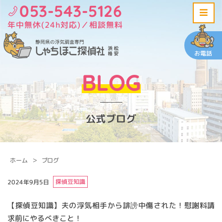
053-543-5126
年中無休(24h対応)／相談無料
お電話
BLOG
公式ブログ
ホーム
ブログ
探偵豆知識
2024年9月5日
【探偵豆知識】夫の浮気相手から誹謗中傷された！慰謝料請
求前にやるべきこと！