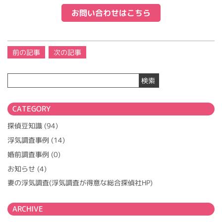
お問い合わせはこちら
投
前の記事
次の記事
稿
ナ
検索
ビ
ゲ
ー
CATEGORY
シ
ョ
探偵豆知識
(94)
ン
浮気調査事例
(14)
婚前調査事例
(0)
お知らせ
(4)
妻の浮気調査(浮気調査が得意な総合探偵社HP)
ARCHIVE