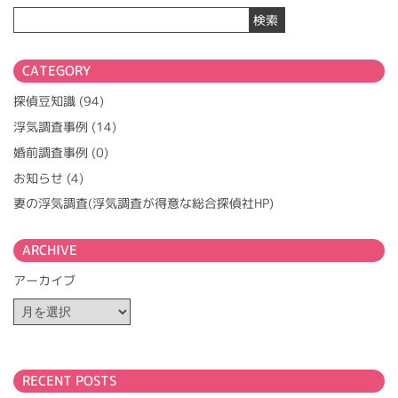
ナ
検索
ビ
ゲ
ー
CATEGORY
シ
ョ
探偵豆知識
(94)
ン
浮気調査事例
(14)
婚前調査事例
(0)
お知らせ
(4)
妻の浮気調査(浮気調査が得意な総合探偵社HP)
ARCHIVE
アーカイブ
RECENT POSTS